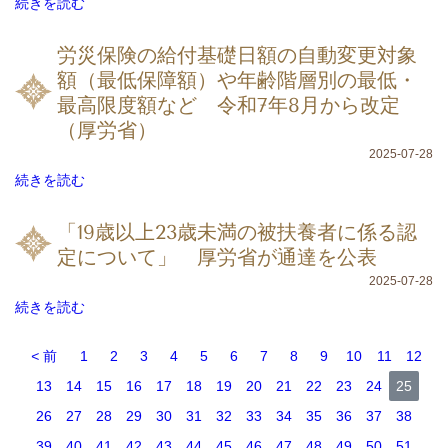
続きを読む
労災保険の給付基礎日額の自動変更対象
額（最低保障額）や年齢階層別の最低・
最高限度額など 令和7年8月から改定
（厚労省）
2025-07-28
続きを読む
「19歳以上23歳未満の被扶養者に係る認
定について」 厚労省が通達を公表
2025-07-28
続きを読む
前
1
2
3
4
5
6
7
8
9
10
11
12
13
14
15
16
17
18
19
20
21
22
23
24
25
26
27
28
29
30
31
32
33
34
35
36
37
38
39
40
41
42
43
44
45
46
47
48
49
50
51