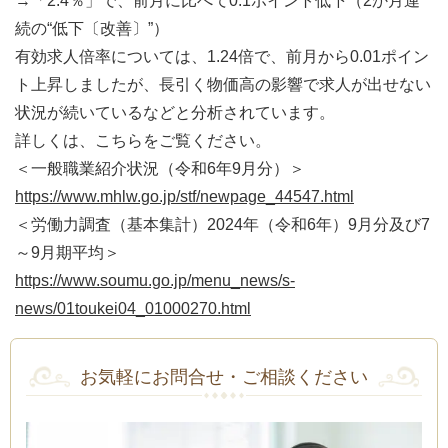
→「2.4％」で、前月に比べて0.1ポイント低下（2か月連
続の“低下〔改善〕”）
有効求人倍率については、1.24倍で、前月から0.01ポイン
ト上昇しましたが、長引く物価高の影響で求人が出せない
状況が続いているなどと分析されています。
詳しくは、こちらをご覧ください。
＜一般職業紹介状況（令和6年9月分）＞
https://www.mhlw.go.jp/stf/newpage_44547.html
＜労働力調査（基本集計）2024年（令和6年）9月分及び7
～9月期平均＞
https://www.soumu.go.jp/menu_news/s-
news/01toukei04_01000270.html
お気軽にお問合せ・ご相談ください