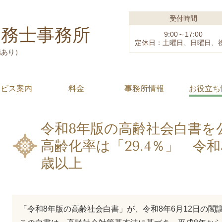
受付時間
労務士事務所
9:00～17:00
定休日：土曜日、日曜日、
場あり）
ービス案内
料金
事務所情報
お役立ち
令和8年版の高齢社会白書を公
高齢化率は「29.4％」 令和5
歳以上
「令和8年版の高齢社会白書」が、令和8年6月12日の閣