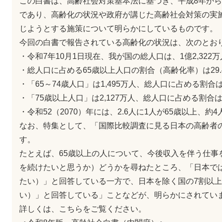
この白書は、高齢社会対策基本法に基づき、平成8年か
であり、高齢化の状況や政府が講じた高齢社会対策の実
じようとする施策について明らかにしているものです。
今回の白書で報告されている高齢化の状況は、次のとお
・令和7年10月1日現在、我が国の総人口は、1億2,322万
・総人口に占める65歳以上人口の割合（高齢化率）は29.
・「65～74歳人口」は1,495万人、総人口に占める割合は
・「75歳以上人口」は2,127万人、総人口に占める割合は
・令和52（2070）年には、2.6人に1人が65歳以上、約4
なお、特集として、「国際比較調査に見る日本の高齢者
す。
たとえば、65歳以上の人について、今後収入を伴う仕事
を続けたいと思うか）どうかを尋ねたところ、「日本で
たい）」と回答している一方で、日本を除く国の7割以
い）」と回答している」ことなどが、明らかにされてい
詳しくは、こちらをご覧ください。