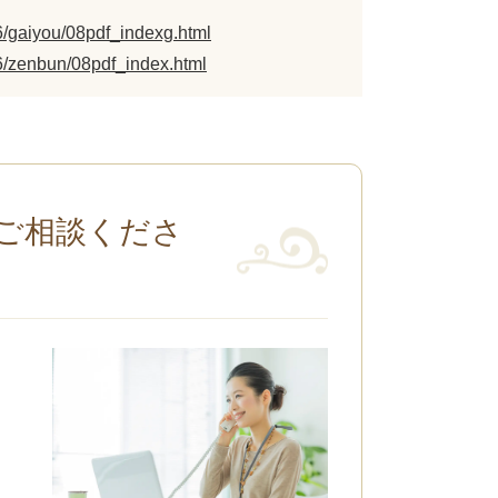
6/gaiyou/08pdf_indexg.html
6/zenbun/08pdf_index.html
ご相談くださ