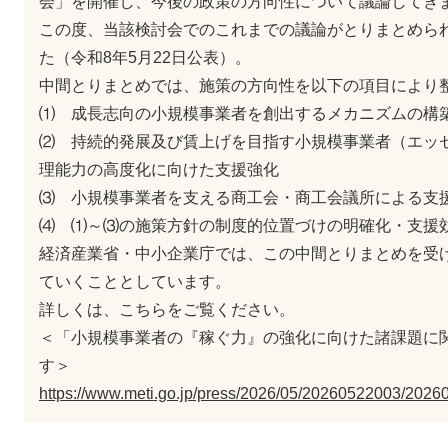
会」を開催し、今後の政策の方向性について議論してき
この度、当該検討会でのこれまでの議論がとりまとめら
た（令和8年5月22日公表）。
中間とりまとめでは、施策の方向性を以下の項目により
⑴ 成長志向の小規模事業者を創出するメカニズムの構
⑵ 持続的発展及び賃上げを目指す小規模事業者（エッ
理能力の高度化に向けた支援強化
⑶ 小規模事業者を支える商工会・商工会議所による支
⑷ ⑴～⑶の施策方針の制度的位置づけの明確化・支援
経済産業省・中小企業庁では、この中間とりまとめを受
ていくこととしています。
詳しくは、こちらをご覧ください。
＜「小規模事業者の『稼ぐ力』の強化に向けた諸課題に
す＞
https://www.meti.go.jp/press/2026/05/20260522003/2026