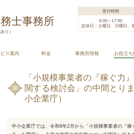
受付時間
労務士事務所
9:00～17:00
定休日：土曜日、日曜日、
場あり）
ービス案内
料金
事務所情報
お役立ち
「小規模事業者の『稼ぐ力
関する検討会」の中間とり
小企業庁）
中小企業庁では、令和8年2月から「小規模事業者の『稼