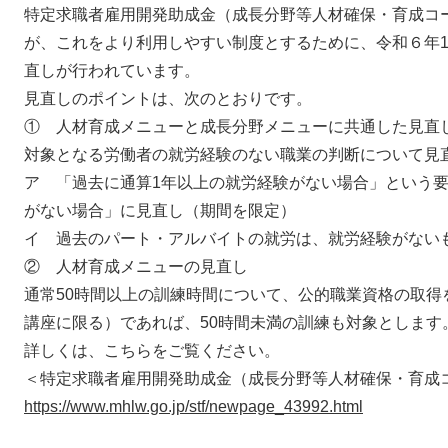
特定求職者雇用開発助成金（成長分野等人材確保・育成コ
が、これをより利用しやすい制度とするために、令和６年1
直しが行われています。
見直しのポイントは、次のとおりです。
① 人材育成メニューと成長分野メニューに共通した見直
対象となる労働者の就労経験のない職業の判断について見
ア 「過去に通算1年以上の就労経験がない場合」という要
がない場合」に見直し（期間を限定）
イ 過去のパート・アルバイトの就労は、就労経験がない
② 人材育成メニューの見直し
通常50時間以上の訓練時間について、公的職業資格の取得
講座に限る）であれば、50時間未満の訓練も対象とします
詳しくは、こちらをご覧ください。
＜特定求職者雇用開発助成金（成長分野等人材確保・育成
https://www.mhlw.go.jp/stf/newpage_43992.html